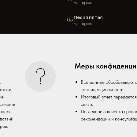
Наш проект
Песня пятая
05
Наш проект
Меры конфиденци
м
Все данные обрабатываютс
атаки,
конфиденциальности.
ие
Итоговый отчет передаетс
 снизить
связи.
роцесс
По желанию клиента провод
дствий,
рекомендации и консультац
ров.