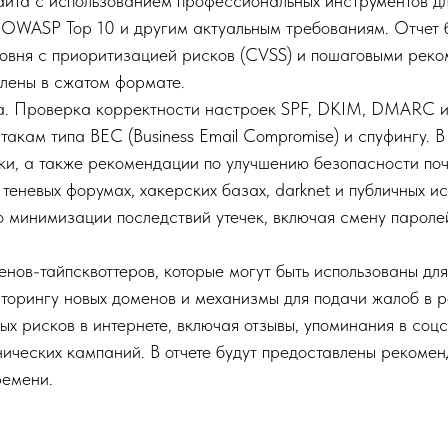
йта с использованием профессиональных инструментов дл
 OWASP Top 10 и другим актуальным требованиям. Отчет 
ровня с приоритизацией рисков (CVSS) и пошаговыми рек
влены в сжатом формате.
са. Проверка корректности настроек SPF, DKIM, DMARC и 
акам типа BEC (Business Email Compromise) и спуфингу. В 
и, а также рекомендации по улучшению безопасности поч
еневых форумах, хакерских базах, darknet и публичных исто
 минимизации последствий утечек, включая смену паролей
ов-тайпсквоттеров, которые могут быть использованы для 
торингу новых доменов и механизмы для подачи жалоб в р
х рисков в интернете, включая отзывы, упоминания в соцс
ических кампаний. В отчете будут предоставлены рекоме
ремени.