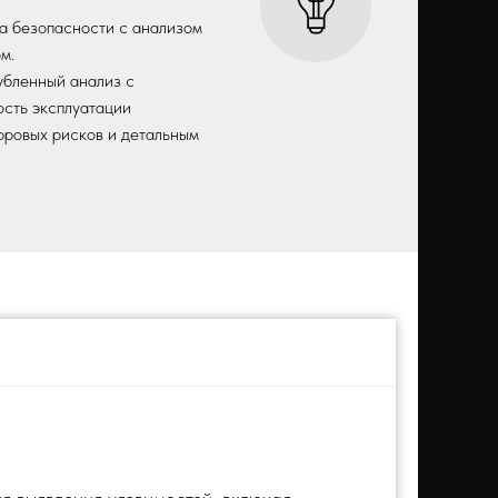
а безопасности с анализом
м.
убленный анализ с
ость эксплуатации
фровых рисков и детальным