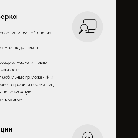
верка
рование и ручной анализ
а, утечек данных и
роверка маркетинговых
ояльности.
т мобильных приложений и
ового профиля первых лиц
у на возможную
и к атакам.
ации