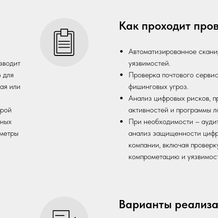
Как проходит про
Автоматизированное скани
зводит
уязвимостей.
 для
Проверка почтового сервис
ая или
фишинговых угроз.
Анализ цифровых рисков, п
орой
активностей и программы л
тных
При необходимости – ауди
аметры
анализ защищенности цифр
компании, включая проверк
компрометацию и уязвимост
Варианты реализ