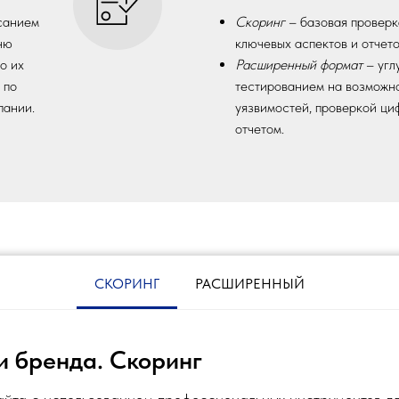
исанием
Скоринг
– базовая проверк
ню
ключевых аспектов и отчето
о их
Расширенный формат
– угл
 по
тестированием на возможн
пании.
уязвимостей, проверкой ци
отчетом.
СКОРИНГ
РАСШИРЕННЫЙ
и бренда. Скоринг